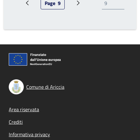
Page
9
Pagina precedente
Pagina attuale
Prossima pagina
Comune di Ariccia
Footer menu
Area riservata
Crediti
Informativa privacy