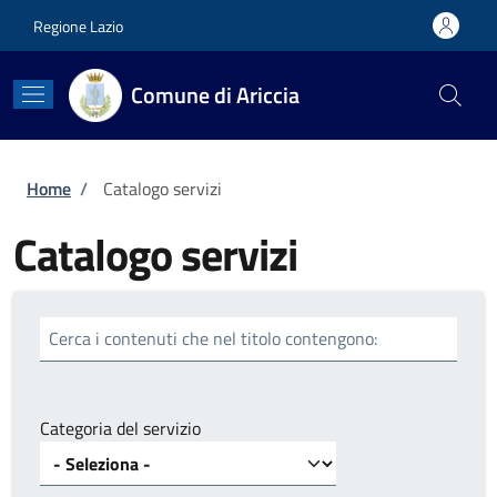
Salta al contenuto principale
Skip to footer content
Regione Lazio
Comune di Ariccia
Briciole di pane
Home
/
Catalogo servizi
Catalogo servizi
Cerca i contenuti che nel titolo contengono:
Categoria del servizio