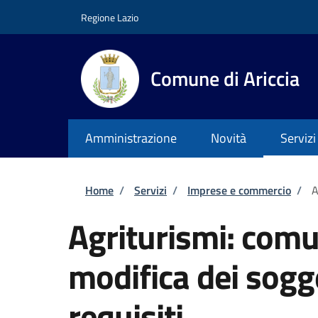
Salta al contenuto principale
Skip to footer content
Regione Lazio
Comune di Ariccia
Amministrazione
Novità
Servizi
Briciole di pane
Home
/
Servizi
/
Imprese e commercio
/
A
Agriturismi: comu
modifica dei sogget
requisiti