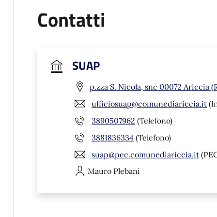
Contatti
SUAP
p.zza S. Nicola, snc 00072 Ariccia 
ufficiosuap@comunediariccia.it
(I
3890507962
(Telefono)
3881836334
(Telefono)
suap@pec.comunediariccia.it
(PEC
Mauro
Plebani