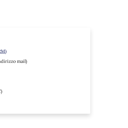
(RM)
ndirizzo mail)
)