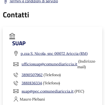
Termini e condizioni di servizio
Contatti
SUAP
p.zza S. Nicola, snc 00072 Ariccia (RM)
(Indirizzo
ufficiosuap@comunediariccia.it
mail)
3890507962
(Telefono)
3881836334
(Telefono)
suap@pec.comunediariccia.it
(PEC)
Mauro
Plebani