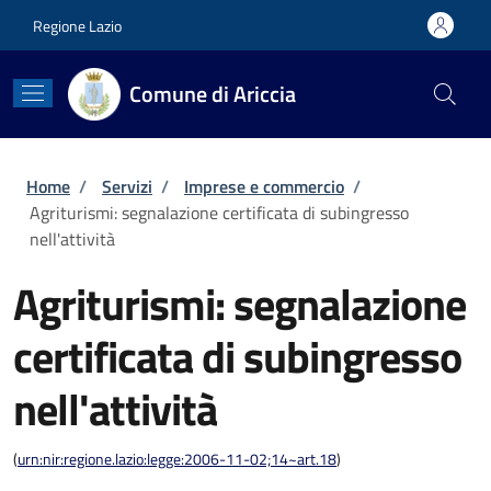
Salta al contenuto principale
Skip to footer content
Regione Lazio
Comune di Ariccia
Briciole di pane
Home
/
Servizi
/
Imprese e commercio
/
Agriturismi: segnalazione certificata di subingresso
nell'attività
Agriturismi: segnalazione
certificata di subingresso
nell'attività
(
urn:nir:regione.lazio:legge:2006-11-02;14~art.18
)