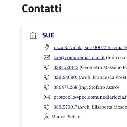
Contatti
SUE
p.zza S. Nicola, snc 00072 Ariccia 
sue@comunediariccia.it
(Indirizzo
3294520142
(Geometra Massimo Pit
3291946901
(Arch. Francesca Prest
3804771268
(Ing. Stefano Asaro)
protocollo@pec.comunediariccia.i
3891570017
(Arch. Elisabetta Mosco
Mauro
Plebani