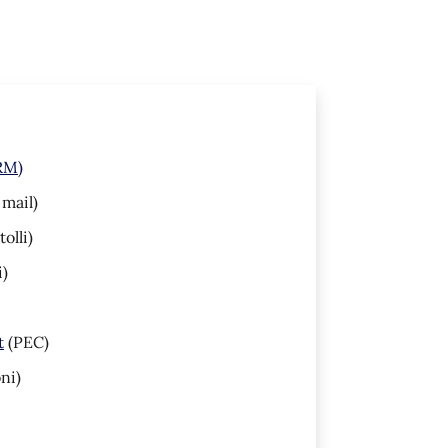
(RM)
 mail)
olli)
i)
t
(PEC)
ni)