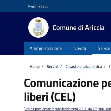
Salta al contenuto principale
Skip to footer content
Regione Lazio
Comune di Ariccia
Amministrazione
Novità
Servizi
Briciole di pane
Home
/
Servizi
/
Catasto e urbanistica
/
C
Comunicazione per 
liberi (CEL)
(
urn:nir:presidente.repubblica:decreto:2001-06-06;380~art