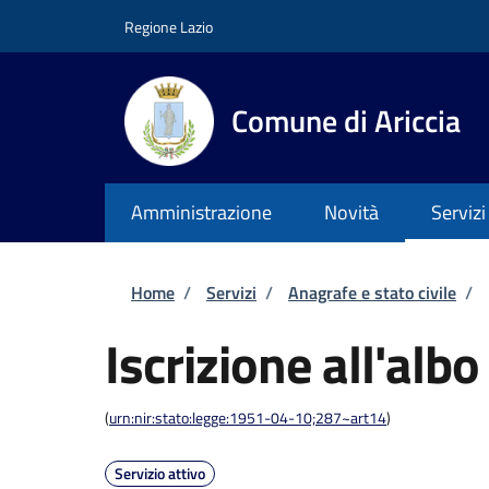
Salta al contenuto principale
Skip to footer content
Regione Lazio
Comune di Ariccia
Amministrazione
Novità
Servizi
Briciole di pane
Home
/
Servizi
/
Anagrafe e stato civile
/
Iscrizione all'albo
(
urn:nir:stato:legge:1951-04-10;287~art14
)
Servizio attivo