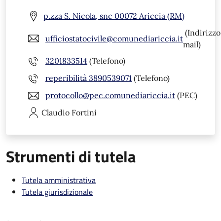
p.zza S. Nicola, snc 00072 Ariccia (RM)
(Indirizzo
ufficiostatocivile@comunediariccia.it
mail)
3201833514
(Telefono)
reperibilità 3890539071
(Telefono)
protocollo@pec.comunediariccia.it
(PEC)
Claudio
Fortini
Strumenti di tutela
Tutela amministrativa
Tutela giurisdizionale