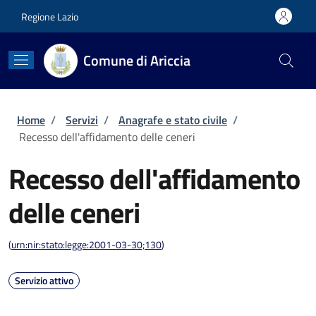
Salta al contenuto principale
Skip to footer content
Regione Lazio
Comune di Ariccia
Briciole di pane
Home
/
Servizi
/
Anagrafe e stato civile
/
Recesso dell'affidamento delle ceneri
Recesso dell'affidamento
delle ceneri
(
urn:nir:stato:legge:2001-03-30;130
)
Servizio attivo