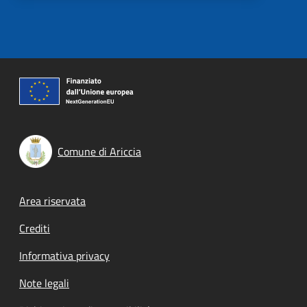
Comune di Ariccia
Footer menu
Area riservata
Crediti
Informativa privacy
Note legali