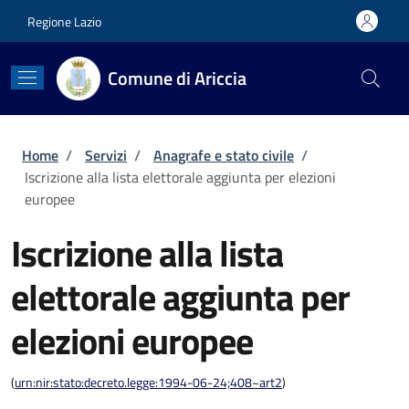
Salta al contenuto principale
Skip to footer content
Regione Lazio
Comune di Ariccia
Briciole di pane
Home
/
Servizi
/
Anagrafe e stato civile
/
Iscrizione alla lista elettorale aggiunta per elezioni
europee
Iscrizione alla lista
elettorale aggiunta per
elezioni europee
(
urn:nir:stato:decreto.legge:1994-06-24;408~art2
)