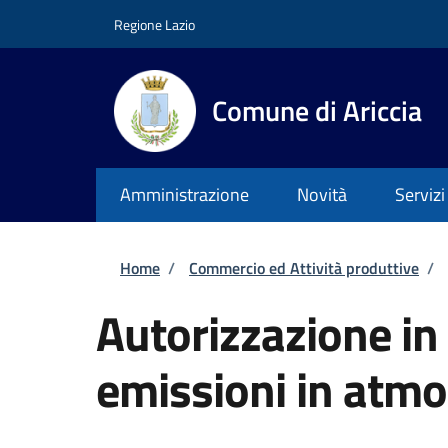
Salta al contenuto principale
Skip to footer content
Regione Lazio
Comune di Ariccia
Amministrazione
Novità
Servizi
Briciole di pane
Home
/
Commercio ed Attività produttive
/
Autorizzazione in 
emissioni in atmo