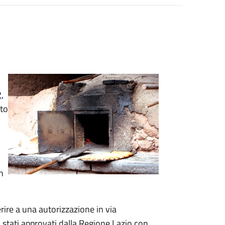
,
ato
n
rire a una autorizzazione in via
o stati approvati dalla Regione Lazio con