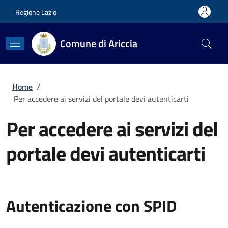
Salta al contenuto principale
Skip to footer content
Regione Lazio
Comune di Ariccia
Briciole di pane
Home
/
Per accedere ai servizi del portale devi autenticarti
Per accedere ai servizi del
portale devi autenticarti
Autenticazione con SPID