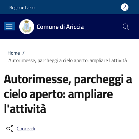
Salta al contenuto principale
Skip to footer content
Regione Lazio
Comune di Ariccia
Briciole di pane
Home
/
Autorimesse, parcheggi a cielo aperto: ampliare l'attività
Autorimesse, parcheggi a
cielo aperto: ampliare
l'attività
Condividi