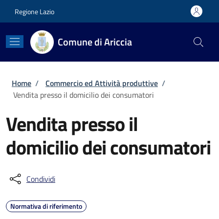
Salta al contenuto principale
Skip to footer content
Regione Lazio
Comune di Ariccia
Briciole di pane
Home
/
Commercio ed Attività produttive
/
Vendita presso il domicilio dei consumatori
Vendita presso il
domicilio dei consumatori
Condividi
Normativa di riferimento