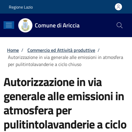
Salta al contenuto principale
Skip to footer content
Regione Lazio
Comune di Ariccia
Briciole di pane
Home
/
Commercio ed Attività produttive
/
Autorizzazione in via generale alle emissioni in atmosfera
per pulitintolavanderie a ciclo chiuso
Autorizzazione in via
generale alle emissioni in
atmosfera per
pulitintolavanderie a ciclo