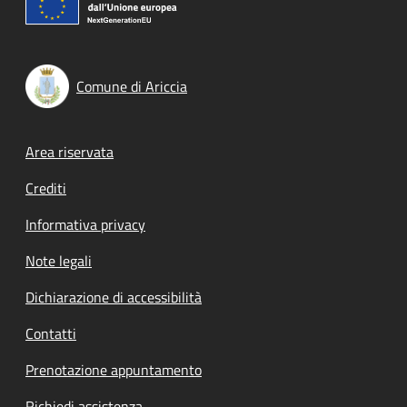
Comune di Ariccia
Footer menu
Area riservata
Crediti
Informativa privacy
Note legali
Dichiarazione di accessibilità
Contatti
Prenotazione appuntamento
Richiedi assistenza