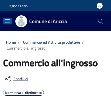
Salta al contenuto principale
Skip to footer content
Regione Lazio
Comune di Ariccia
Briciole di pane
Home
/
Commercio ed Attività produttive
/
Commercio all'ingrosso
Commercio all'ingrosso
Condividi
Normativa di riferimento