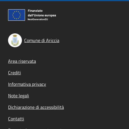
Comune di Ariccia
Footer menu
Area riservata
Crediti
Informativa privacy
Note legali
Dichiarazione di accessibilità
Contatti