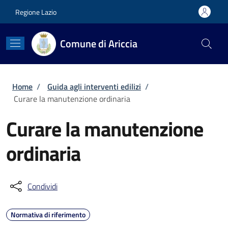
Salta al contenuto principale
Skip to footer content
Regione Lazio
Comune di Ariccia
Briciole di pane
Home
/
Guida agli interventi edilizi
/
Curare la manutenzione ordinaria
Curare la manutenzione
ordinaria
Condividi
Normativa di riferimento