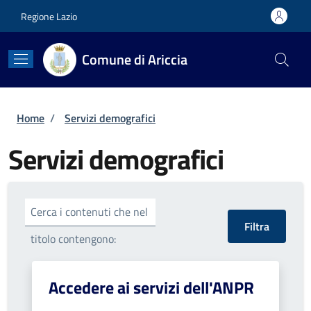
Salta al contenuto principale
Skip to footer content
Regione Lazio
Comune di Ariccia
Briciole di pane
Home
/
Servizi demografici
Servizi demografici
Cerca i contenuti che nel
titolo contengono:
Accedere ai servizi dell'ANPR