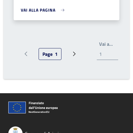
VAI ALLA PAGINA
Write the
Vai a…
Page
1
Pagina precedente
Pagina attuale
Prossima pagina