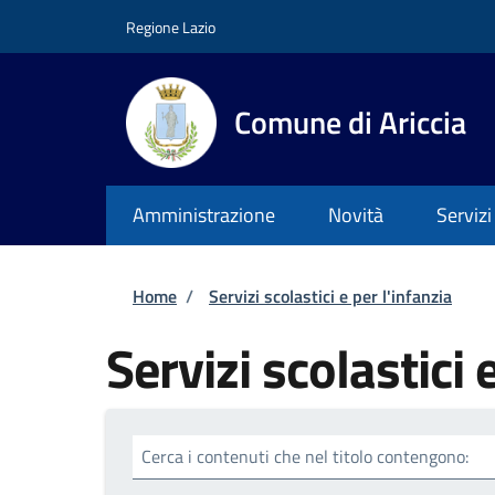
Salta al contenuto principale
Skip to footer content
Regione Lazio
Comune di Ariccia
Amministrazione
Novità
Servizi
Briciole di pane
Home
/
Servizi scolastici e per l'infanzia
Servizi scolastici 
Cerca i contenuti che nel titolo contengono: