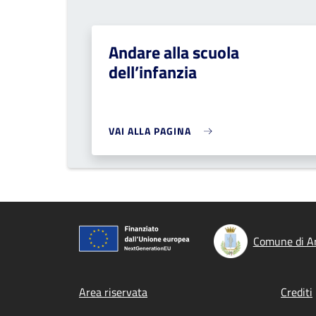
Andare alla scuola
dell’infanzia
VAI ALLA PAGINA
Comune di Ar
Footer menu
Area riservata
Crediti