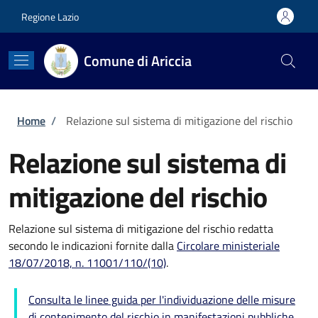
Salta al contenuto principale
Skip to footer content
Regione Lazio
Comune di Ariccia
Briciole di pane
Home
/
Relazione sul sistema di mitigazione del rischio
Relazione sul sistema di
mitigazione del rischio
Relazione sul sistema di mitigazione del rischio redatta
secondo le indicazioni fornite dalla
Circolare ministeriale
18/07/2018, n. 11001/110/(10)
.
Consulta le linee guida per l'individuazione delle misure
di contenimento del rischio in manifestazioni pubbliche