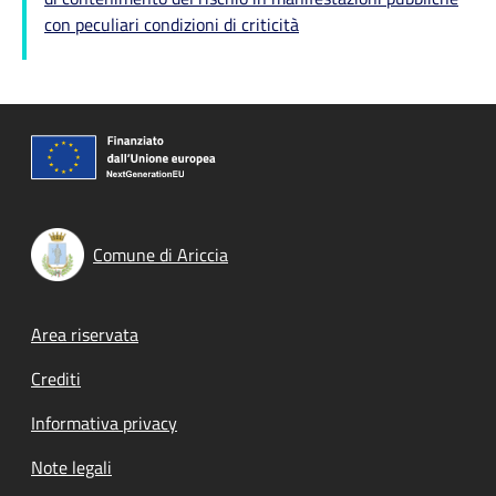
con peculiari condizioni di criticità
Comune di Ariccia
Footer menu
Area riservata
Crediti
Informativa privacy
Note legali