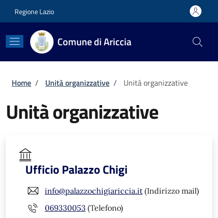
Salta al contenuto principale
Skip to footer content
Regione Lazio
Comune di Ariccia
Briciole di pane
Home
/
Unità organizzative
/
Unità organizzative
Unità organizzative
Ufficio Palazzo Chigi
info@palazzochigiariccia.it
(Indirizzo mail)
069330053
(Telefono)