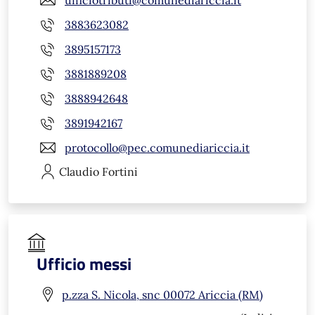
3883623082
3895157173
3881889208
3888942648
3891942167
protocollo@pec.comunediariccia.it
Claudio
Fortini
Ufficio messi
p.zza S. Nicola, snc 00072 Ariccia (RM)