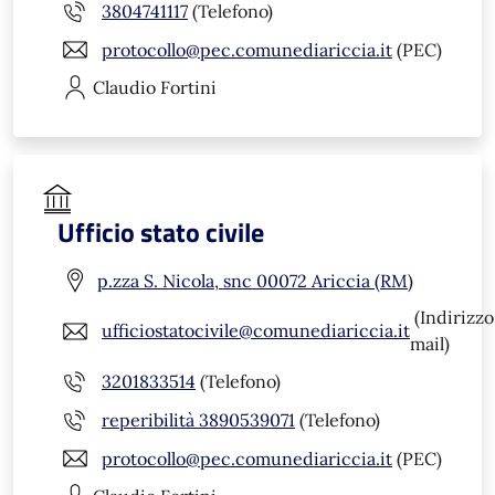
3804741117
(Telefono)
protocollo@pec.comunediariccia.it
(PEC)
Claudio
Fortini
Ufficio stato civile
p.zza S. Nicola, snc 00072 Ariccia (RM)
(Indirizzo
ufficiostatocivile@comunediariccia.it
mail)
3201833514
(Telefono)
reperibilità 3890539071
(Telefono)
protocollo@pec.comunediariccia.it
(PEC)