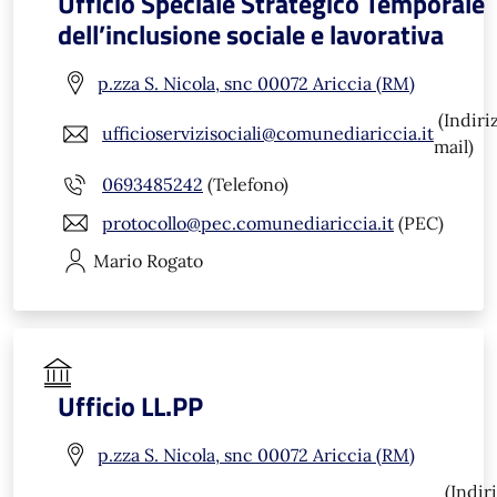
Ufficio Speciale Strategico Temporale
dell’inclusione sociale e lavorativa
p.zza S. Nicola, snc 00072 Ariccia (RM)
(Indiri
ufficioservizisociali@comunediariccia.it
mail)
0693485242
(Telefono)
protocollo@pec.comunediariccia.it
(PEC)
Mario
Rogato
Ufficio LL.PP
p.zza S. Nicola, snc 00072 Ariccia (RM)
(Indir