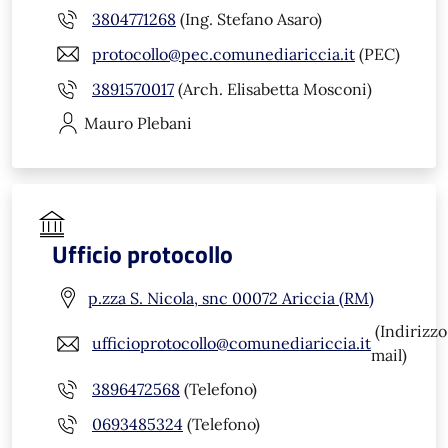
3804771268
(Ing. Stefano Asaro)
protocollo@pec.comunediariccia.it
(PEC)
3891570017
(Arch. Elisabetta Mosconi)
Mauro
Plebani
Ufficio protocollo
p.zza S. Nicola, snc 00072 Ariccia (RM)
(Indirizzo
ufficioprotocollo@comunediariccia.it
mail)
3896472568
(Telefono)
0693485324
(Telefono)