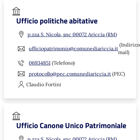
Ufficio politiche abitative
p.zza S. Nicola, snc 00072 Ariccia (RM)
(Indirizz
ufficiopatrimonio@comunediariccia.it
mail)
06934851
(Telefono)
protocollo@pec.comunediariccia.it
(PEC)
Claudio
Fortini
Ufficio Canone Unico Patrimoniale
p.zza S. Nicola, snc 00072 Ariccia (RM)