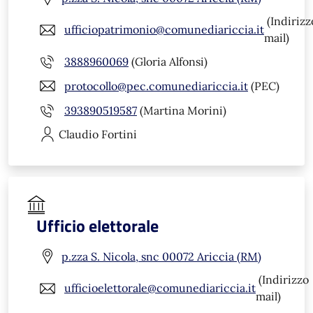
(Indirizz
ufficiopatrimonio@comunediariccia.it
mail)
3888960069
(Gloria Alfonsi)
protocollo@pec.comunediariccia.it
(PEC)
393890519587
(Martina Morini)
Claudio
Fortini
Ufficio elettorale
p.zza S. Nicola, snc 00072 Ariccia (RM)
(Indirizzo
ufficioelettorale@comunediariccia.it
mail)