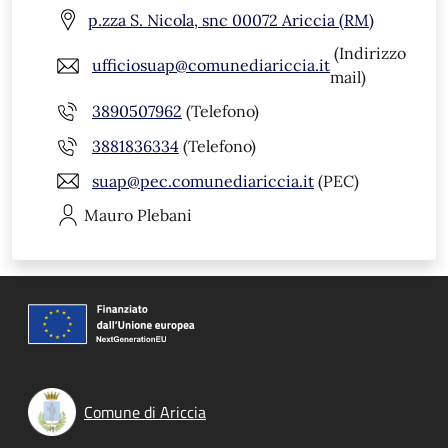
p.zza S. Nicola, snc 00072 Ariccia (RM)
(Indirizzo
ufficiosuap@comunediariccia.it
mail)
3890507962
(Telefono)
3881836334
(Telefono)
suap@pec.comunediariccia.it
(PEC)
Mauro
Plebani
Comune di Ariccia