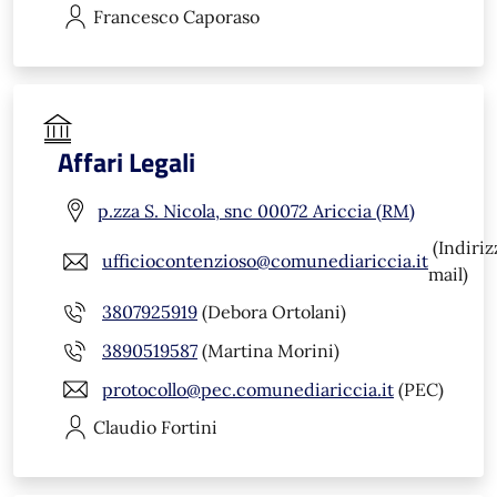
Francesco
Caporaso
Affari Legali
p.zza S. Nicola, snc 00072 Ariccia (RM)
(Indiriz
ufficiocontenzioso@comunediariccia.it
mail)
3807925919
(Debora Ortolani)
3890519587
(Martina Morini)
protocollo@pec.comunediariccia.it
(PEC)
Claudio
Fortini