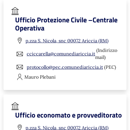
Ufficio Protezione Civile –Centrale
Operativa
p.zza S. Nicola, snc 00072 Ariccia (RM)
(Indirizzo
cciccarella@comunediariccia.it
mail)
protocollo@pec.comunediariccia.it
(PEC)
Mauro
Plebani
Ufficio economato e provveditorato
p.zza S. Nicola, snc 00072 Ariccia (RM)