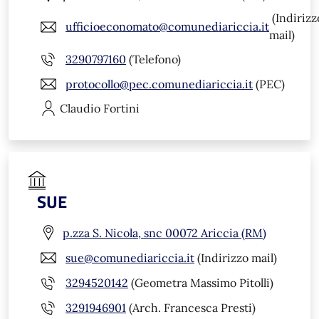
(Indirizz
ufficioeconomato@comunediariccia.it
mail)
3290797160
(Telefono)
protocollo@pec.comunediariccia.it
(PEC)
Claudio
Fortini
SUE
p.zza S. Nicola, snc 00072 Ariccia (RM)
sue@comunediariccia.it
(Indirizzo mail)
3294520142
(Geometra Massimo Pitolli)
3291946901
(Arch. Francesca Presti)