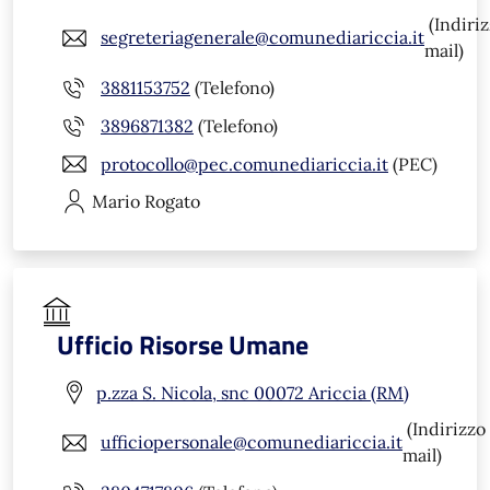
(Indiri
segreteriagenerale@comunediariccia.it
mail)
3881153752
(Telefono)
3896871382
(Telefono)
protocollo@pec.comunediariccia.it
(PEC)
Mario
Rogato
Ufficio Risorse Umane
p.zza S. Nicola, snc 00072 Ariccia (RM)
(Indirizzo
ufficiopersonale@comunediariccia.it
mail)