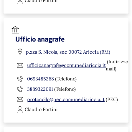
Claudio
Fortini
Ufficio anagrafe
p.zza S. Nicola, snc 00072 Ariccia (RM)
(Indirizzo
ufficioanagrafe@comunediariccia.it
mail)
0693485268
(Telefono)
3889322091
(Telefono)
protocollo@pec.comunediariccia.it
(PEC)
Claudio
Fortini