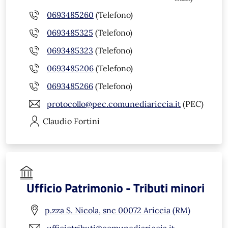
0693485260
(Telefono)
0693485325
(Telefono)
0693485323
(Telefono)
0693485206
(Telefono)
0693485266
(Telefono)
protocollo@pec.comunediariccia.it
(PEC)
Claudio
Fortini
Ufficio Patrimonio - Tributi minori
p.zza S. Nicola, snc 00072 Ariccia (RM)
ufficiotributi@comunediariccia.it