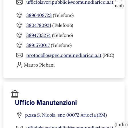
ufficiolavoripubblici@comunediariccia.it
mail)
3896408723
(Telefono)
3804780921
(Telefono)
3894733274
(Telefono)
3891570017
(Telefono)
protocollo@pec.comunediariccia.it
(PEC)
Mauro
Plebani
Ufficio Manutenzioni
p.zza S. Nicola, snc 00072 Ariccia (RM)
(Indir
ufficiolavoripubblici@comunediariccia.it