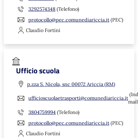
3292574348
(Telefono)
protocollo@pec.comunediariccia.it
(PEC)
Claudio
Fortini
Ufficio scuola
p.zza S. Nicola, snc 00072 Ariccia (RM)
(Ind
ufficioscuolaetrasporti@comunediariccia.it
mail
3804759994
(Telefono)
protocollo@pec.comunediariccia.it
(PEC)
Claudio
Fortini