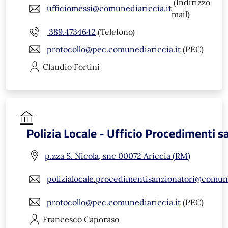
(Indirizzo
ufficiomessi@comunediariccia.it
mail)
389.4734642
(Telefono)
protocollo@pec.comunediariccia.it
(PEC)
Claudio
Fortini
Polizia Locale - Ufficio Procedimenti s
p.zza S. Nicola, snc 00072 Ariccia (RM)
polizialocale.procedimentisanzionatori@comune
protocollo@pec.comunediariccia.it
(PEC)
Francesco
Caporaso