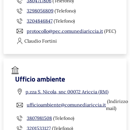
3804717806
(Telefono)
3298056809
(Telefono)
3204846847
(Telefono)
protocollo@pec.comunediariccia.it
(PEC)
Claudio
Fortini
Ufficio ambiente
p.zza S. Nicola, snc 00072 Ariccia (RM)
(Indirizzo
ufficioambiente@comunediariccia.it
mail)
3807981508
(Telefono)
3201533127
(Telefono)