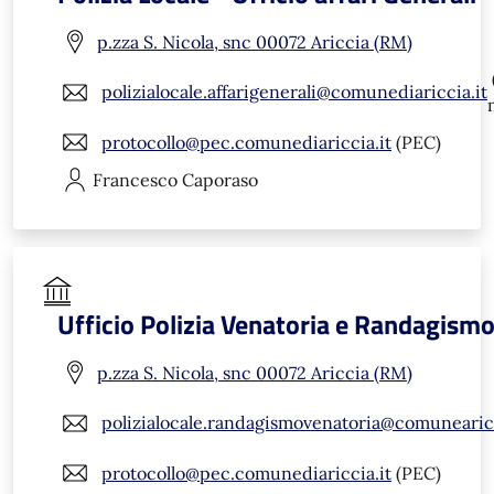
p.zza S. Nicola, snc 00072 Ariccia (RM)
polizialocale.affarigenerali@comunediariccia.it
protocollo@pec.comunediariccia.it
(PEC)
Francesco
Caporaso
Ufficio Polizia Venatoria e Randagism
p.zza S. Nicola, snc 00072 Ariccia (RM)
polizialocale.randagismovenatoria@comunearicc
protocollo@pec.comunediariccia.it
(PEC)