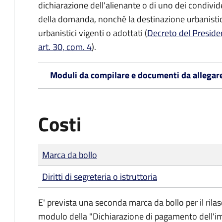
dichiarazione dell'alienante o di uno dei condivi
della domanda, nonché la destinazione urbanistic
urbanistici vigenti o adottati (
Decreto del Preside
art. 30, com. 4
).
Moduli da compilare e documenti da allegar
Costi
Tipo di pagamento
Importo
Marca da bollo
Diritti di segreteria o istruttoria
E' prevista una seconda marca da bollo per il rila
modulo della "Dichiarazione di pagamento dell'impos