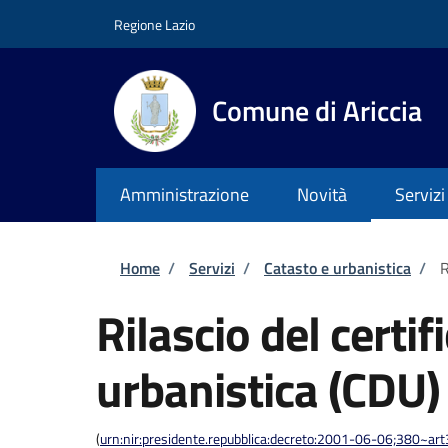
Salta al contenuto principale
Skip to footer content
Regione Lazio
Comune di Ariccia
Amministrazione
Novità
Servizi
Briciole di pane
Home
/
Servizi
/
Catasto e urbanistica
/
R
Rilascio del certi
urbanistica (CDU)
(
urn:nir:presidente.repubblica:decreto:2001-06-06;380~ar