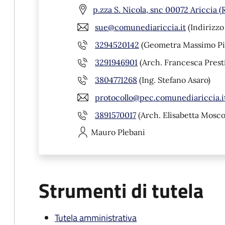
p.zza S. Nicola, snc 00072 Ariccia 
sue@comunediariccia.it
(Indirizzo
3294520142
(Geometra Massimo Pit
3291946901
(Arch. Francesca Prest
3804771268
(Ing. Stefano Asaro)
protocollo@pec.comunediariccia.i
3891570017
(Arch. Elisabetta Mosco
Mauro
Plebani
Strumenti di tutela
Tutela amministrativa