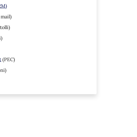
(RM)
 mail)
olli)
i)
t
(PEC)
ni)