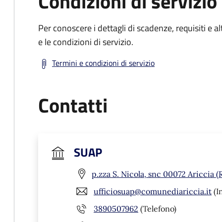
Condizioni di servizio
Per conoscere i dettagli di scadenze, requisiti e al
e le condizioni di servizio.
Termini e condizioni di servizio
Contatti
SUAP
p.zza S. Nicola, snc 00072 Ariccia 
ufficiosuap@comunediariccia.it
(I
3890507962
(Telefono)