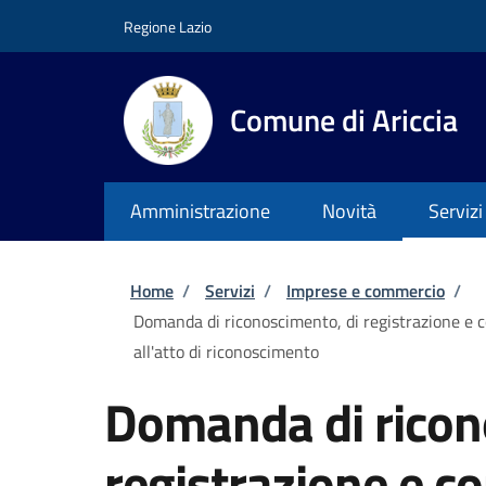
Salta al contenuto principale
Skip to footer content
Regione Lazio
Comune di Ariccia
Amministrazione
Novità
Servizi
Briciole di pane
Home
/
Servizi
/
Imprese e commercio
/
Domanda di riconoscimento, di registrazione e 
all'atto di riconoscimento
Domanda di ricon
registrazione e c