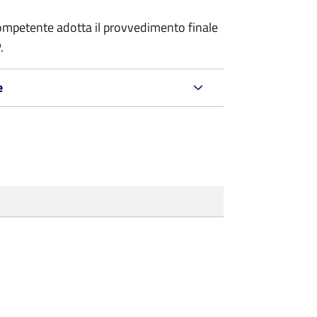
a competente adotta il provvedimento finale
.
e