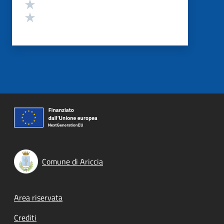
Valuta 2 stelle su 5
Valuta 1 stelle su 5
Comune di Ariccia
Footer menu
Area riservata
Crediti