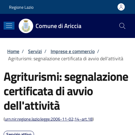
Salta al contenuto principale
Skip to footer content
Regione Lazio
Comune di Ariccia
Briciole di pane
Home
/
Servizi
/
Imprese e commercio
/
Agriturismi: segnalazione certificata di avvio dell'attività
Agriturismi: segnalazione
certificata di avvio
dell'attività
(
urn:nir:regione.lazio:legge:2006-11-02;14~art.18
)
Servizio attivo