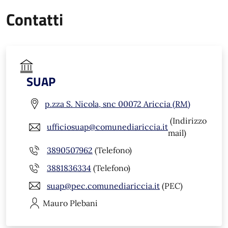
Contatti
SUAP
p.zza S. Nicola, snc 00072 Ariccia (RM)
(Indirizzo
ufficiosuap@comunediariccia.it
mail)
3890507962
(Telefono)
3881836334
(Telefono)
suap@pec.comunediariccia.it
(PEC)
Mauro
Plebani