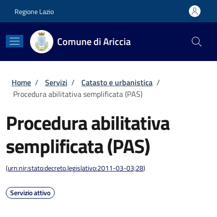
Salta al contenuto principale
Skip to footer content
Regione Lazio
Comune di Ariccia
Briciole di pane
Home
/
Servizi
/
Catasto e urbanistica
/
Procedura abilitativa semplificata (PAS)
Procedura abilitativa
semplificata (PAS)
(
urn:nir:stato:decreto.legislativo:2011-03-03;28
)
Servizio attivo