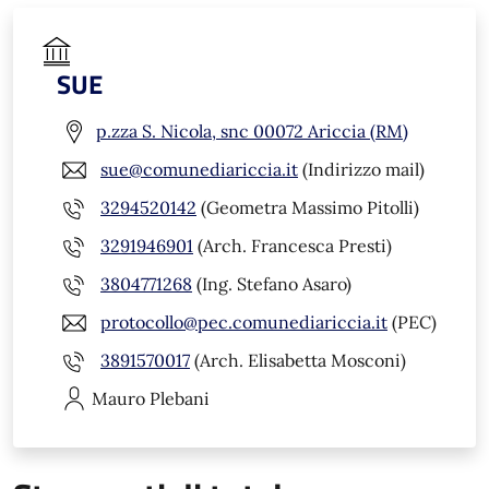
SUE
p.zza S. Nicola, snc 00072 Ariccia (RM)
sue@comunediariccia.it
(Indirizzo mail)
3294520142
(Geometra Massimo Pitolli)
3291946901
(Arch. Francesca Presti)
3804771268
(Ing. Stefano Asaro)
protocollo@pec.comunediariccia.it
(PEC)
3891570017
(Arch. Elisabetta Mosconi)
Mauro
Plebani