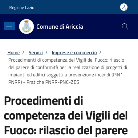
Salta al contenuto principale
Skip to footer content
Regione Lazio
Comune di Ariccia
Briciole di pane
Home
/
Servizi
/
Imprese e commercio
/
Procedimenti di competenza dei Vigili del Fuoco: rilascio
del parere di conformità per la realizzazione di progetti di
impianti ed edifici soggetti a prevenzione incendi (PIN1
PNRR) - Pratiche PNRR-PNC-ZES
Procedimenti di
competenza dei Vigili del
Fuoco: rilascio del parere