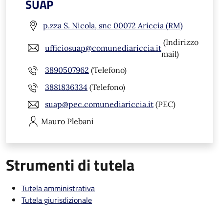
SUAP
p.zza S. Nicola, snc 00072 Ariccia (RM)
(Indirizzo
ufficiosuap@comunediariccia.it
mail)
3890507962
(Telefono)
3881836334
(Telefono)
suap@pec.comunediariccia.it
(PEC)
Mauro
Plebani
Strumenti di tutela
Tutela amministrativa
Tutela giurisdizionale